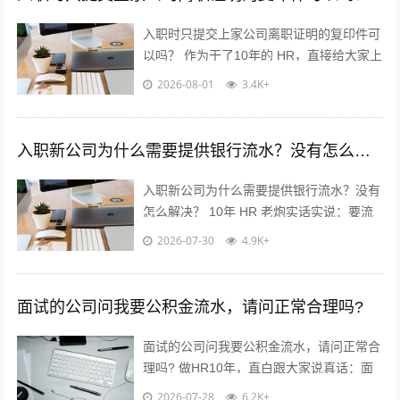
入职时只提交上家公司离职证明的复印件可
以吗？ 作为干了10年的 HR，直接给大家上
干货，不绕弯子！ 答案：分情况，但大概
2026-08-01
3.4K+
率可以✅ 重点看这2点...
入职新公司为什么需要提供银行流水？没有怎么解决？
入职新公司为什么需要提供银行流水？没有
怎么解决？ 10年 HR 老炮实话实说：要流
水真不是公司故意刁难你！? 核心就3点：
2026-07-30
4.9K+
✅ 验证薪资真实...
面试的公司问我要公积金流水，请问正常合理吗?
面试的公司问我要公积金流水，请问正常合
理吗? 做HR10年，直白跟大家说真话：面
试要公积金流水，很常见，但不是必须！不
2026-07-28
6.2K+