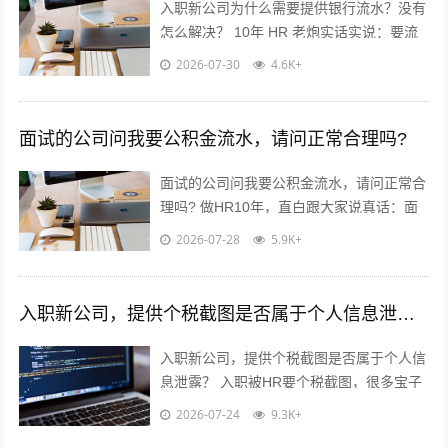
入职新公司为什么需要提供银行流水？没有
怎么解决？ 10年 HR 老炮实话实说：要流
水真不是公司故意刁难你！? 核心就3点：
2026-07-30
4.6K+
✅ 验证薪资真实...
面试的公司问我要公积金流水，请问正常合理吗?
面试的公司问我要公积金流水，请问正常合
理吗? 做HR10年，直白跟大家说真话：面
试要公积金流水，很常见，但不是必须！不
2026-07-28
5.9K+
用慌，也别傻傻直接发过去?...
入职新公司，提供个税截图是否属于个人信息泄露？
入职新公司，提供个税截图是否属于个人信
息泄露？ 入职被HR要个税截图，很多宝子
都慌了：这算不算隐私泄露？到底能不能
2026-07-24
9.3K+
给？10年HR老职场人直白说大...