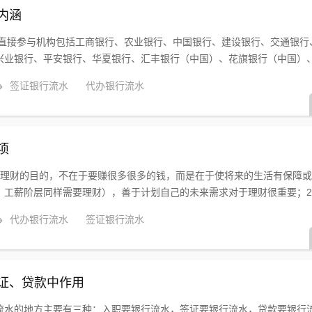
内涵
批直接参与机构包括工商银行、农业银行、中国银行、建设银行、交通银行
业银行、平安银行、华夏银行、汇丰银行（中国）、花旗银行（中国）、渣
签证银行流水
代办银行流水
项
。理财的目的，不在于要赚很多很多的钱，而是在于使将来的生活有保障
工薪阶层同样需要理财），善于计划自己的未来需求对于理财很重要；2、.
代办银行流水
签证银行流水
证、贷款中作用
流水的地方主要有三种：入职要银行流水，签证要银行流水，贷款要银行