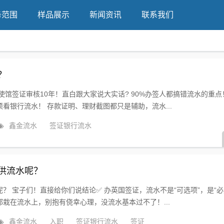
务范围
样品展示
新闻资讯
联系我们
？
使馆签证审核10年！直白跟大家说大实话? 90%办签人都搞错流水的重点
看银行流水！ 存款证明、理财截图都只是辅助，流水...
鑫金流水
签证银行流水
供流水呢？
 宝子们！直接给你们说结论✅ 办英国签证，流水不是“可选项”，是“必选
都栽在流水上，别抱有侥幸心理，没流水基本过不了！...
鑫金流水
入职
签证银行流水
签证