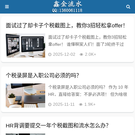
面试过了却卡子个税截图上，教你3招轻松拿offer！
面试过了却卡子个税截图上，教你3招轻松
拿offer！ 谁懂啊家人们！面了3轮终于过
了，结果卡在个税截图这关，差点错失
2025-12-02
2.0K+
offer? 作为10年HR，太清楚这不是故意刁
难，是背调必走流程！3个实操招...
个税录屏是入职公司必须的吗？
个税录屏是入职公司必须的吗？ 作为 10 年
HR，直接给答案：不是必选项！ 但为啥很
多公司入职要呢？核心就俩目的： 核对你
2025-11-11
1.9K+
的收入真实性（避免简历薪资造假） 帮你
办理个税专项附加扣除、社保...
HR背调要提交一年个税截图和流水怎么办？