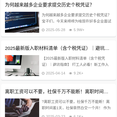
为何越来越多企业要求提交历史个税凭证？
为何越来越多企业要求提交历史个税凭证？
宝子们，今天来唠唠为啥现在好多企业面试
时都要求提交历史个税凭证。这背后的门道
2025-05-28
5.9W+
可不少，认真看，能帮你在求职路上少走弯
路！ ?核实薪资真实性 企业为啥这么...
2025最新版入职材料清单（含个税凭证）｜避坑指南
【2025最新版入职材料清单（含个税凭
证）｜避坑指南】 打工人必看！新工作入
职少带一样都可能被拒！10年HR吐血整理
2025-04-14
9.2K+
保姆级教程，照着准备不踩雷? ?【必带5大
件】缺一不可！ 1️⃣ 身份证原...
离职工资可以不要，社保千万不能断！离职时间差1天，社保竟然白交一个月！
?离职工资可以不要，社保千万不能断！离
职时间差1天，社保竟然白交一个月！ 作为
一个阅人无数的HR 教你3招看穿离职日期
2025-03-23
6.1K+