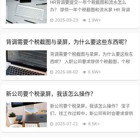
HR背调要提交一年个税截图和流水怎么
办？ 提供一年个税截图和流水是 HR 背调
中验证收入真实性的常规操作，合规且合
2025-09-23
1.9W+
理，建议按要求准备。 ? 为什么 HR 会要这
些材料？ HR 索要个税截图和...
背调需要个税截图与录屏，为什么要这些东西呢？
背调需要个税截图与录屏，为什么要这些东
西呢？ 入职公司要求提供个税截图，个税
录屏，主要基于以下几个方面的原因： 1.验
2025-08-02
6.6W+
证收入情况 2.确保员工收入真实性 3.预防
虚假报税 4.避免税务风...
新公司要个税录屏，我该怎么操作？
新公司要个税录屏，我该怎么操作？ 宝子
们，找工作过程中，新公司有时会要求提供
个税录屏，别慌，超详细教程来啦? ✅下载
2025-07-21
8.5K+
“个人所得税 APP”：在手机应用商店搜索并
下载官方 APP。 ✅登录并...