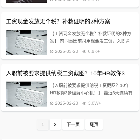
的小心机！ （社保到底缴到哪天？手把手
教你拿捏！） ❌80%人犯的错：...
工资现金发放无个税？补救证明的2种方案
【工资现金发放无个税？补救证明的2种方
案】 前同事因前司用现金发工资，入职背
调时被质疑“偷税漏税”，差点丢了offer。我
2025-03-20
6.9K+
教他用这套方法，3天搞定“合法收入证
明”，今天手...
入职前被要求提供纳税工资截图？10年HR教你3步破解小心机！
【入职前被要求提供纳税工资截图？10年
HR教你3步破解小心机！】 最近3天连续有
5位粉丝问我：“入职被要求提供上家工资截
2025-02-23
3.0W+
图/纳税证明，该给吗？”作为10年经手近万
人入职材料的HR，今天说点真心话...
1
2
下一页
尾页