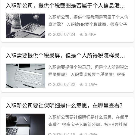
入职新公司，提供个税截图是否属于个人信息泄露？
入职新公司，提供个税截图是否属于个人信
息泄露？ 入职被HR要个税截图，很多宝子
都慌了：这算不算隐私泄露？到底能不能
2026-07-24
9.4K+
给？10年HR老职场人直白说大实话！?‍♀️
先给大家吃颗定心丸：正常入职核验...
入职需要提供个税录屏，但是个人所得税怎样录屏呢？
入职需要提供个税录屏，但是个人所得税怎
样录屏呢？ 入职背调被要个税录屏！很多
宝子一脸懵，不知道怎么操作?‍♀️ 10年HR
2026-07-22
1.1W+
老职场人手把手教！全程傻瓜式操作，HR
百分百认可，无套路不踩雷！ ✅...
入职新公司要社保明细是什么意思，在哪里查看？
入职新公司要社保明细是什么意思，在哪里
查看？ 很多宝子入职新公司，被HR要社保
明细时都一脸懵? 怕踩坑、怕麻烦、甚至怀
2026-07-19
1.7W+