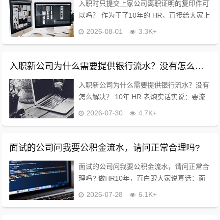
入职时只提交上家公司离职证明的复印件可
以吗？ 作为干了10年的 HR，直接给大家上
干货，不绕弯子！ 答案：分情况，但大概
2026-08-01
3.3K+
率可以✅ 重点看这2点，别白跑一趟！ 1. 先
看公司要求：如果入职通知...
入职新公司为什么需要提供银行流水？没有怎么解决？
入职新公司为什么需要提供银行流水？没有
怎么解决？ 10年 HR 老炮实话实说：要流
水真不是公司故意刁难你！? 核心就3点：
2026-07-30
4.7K+
✅ 验证薪资真实性：怕你简历里写的薪资虚
高，流水是最直接的证明 ...
面试的公司问我要公积金流水，请问正常合理吗?
面试的公司问我要公积金流水，请问正常合
理吗? 做HR10年，直白跟大家说真话：面
试要公积金流水，很常见，但不是必须！不
2026-07-28
6.1K+
用慌，也别傻傻直接发过去?‍♀️ 很多求职者
碰到这一步都懵了，怀疑是不是公...