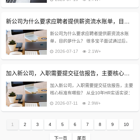
疑是不是公司故意刁难！ 干了10年HR实话
告诉你：这是常规入职流程，不是...
新公司为什么要求应聘者提供薪资流水账单，目的是什么？
新公司为什么要求应聘者提供薪资流水账
单，目的是什么？ 很多宝子面试通过后，
被HR要薪资流水时都很慌！? 怕被压薪、
2026-07-17
2.1W+
怕踩坑，今天10年HR老职场人直白拆解，
企业要流水的真实目的，全是干货！ 首先...
加入新公司，入职需要提交征信报告，主要核心标准有哪些？
加入新公司，入职需要提交征信报告，主要
核心标准有哪些？ 从业10年HR实话实说：
公司根本不看你征信分数！只卡4个硬性核
2026-07-11
2.9W+
心标准，自查这几点就够，不用盲目焦虑！
❌1、绝对一票否决 失信被执行人...
1
2
3
4
5
6
7
8
9
10
下一页
尾页