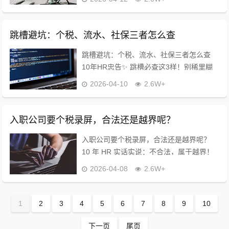
年HR，今天把底线说透，不绕弯，直接抄
作业✅ 结论先给：可以打码！但绝对不...
跳槽避坑：个税、流水、社保三者怎么查
跳槽避坑：个税、流水、社保三者怎么查
10年HR忠告✨ 跳槽必查这3样！别稀里糊
涂踩坑，每一步都讲人话，新手也能秒会，
2026-04-10
2.6W+
建议收藏备用～ ✅ 个税查询（最关键！避
免被漏缴、错缴） 手机下载「个人...
入职公司要个税录屏，合法还是越界呢？
入职公司要个税录屏，合法还是越界呢？
10 年 HR 实话实说：不合法，属于越界！
但你可以聪明应对，既保护隐私又不丢
2026-04-08
2.6W+
offer。 一、先讲法律底线 个税记录是高度
敏感隐私，受《个人信息保...
1
2
3
4
5
6
7
8
9
10
下一页
尾页