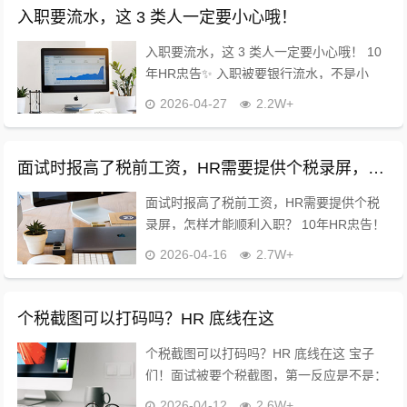
入职要流水，这 3 类人一定要小心哦！
入职要流水，这 3 类人一定要小心哦！ 10
年HR忠告✨ 入职被要银行流水，不是小
事！尤其这3类人，稍不注意就被坑，看完
2026-04-27
2.2W+
少走弯路? ❶ 薪资夸大的人 简历写15k，实
际流水只有10k，可以说...
面试时报高了税前工资，HR需要提供个税录屏，怎样才能顺利入职？
面试时报高了税前工资，HR需要提供个税
录屏，怎样才能顺利入职？ 10年HR忠告！
别慌！这事儿我每天都见，80%能挽回，全
2026-04-16
2.7W+
程讲人话，照着做就对了✅ 最优解：主动找
HR，坦诚+合理解释，态度比啥都...
个税截图可以打码吗？HR 底线在这
个税截图可以打码吗？HR 底线在这 宝子
们！面试被要个税截图，第一反应是不是：
怕泄露隐私不敢给，不打码又不安？作为10
2026-04-12
2.6W+