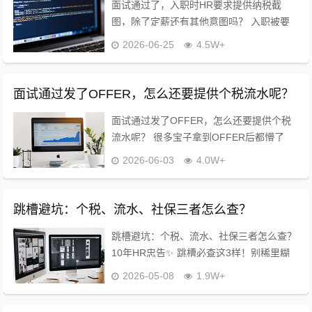
面试通过了，入职时HR要求提供纳税截
图，除了定薪还有其他意图吗？ 入职被要
【个税纳税截图】，90%求职者只知道用来
2026-06-25
4.5W+
定薪！ 做了10年HR，坦白说：这不止是定
薪，更是公司的入职背坑终极核查！别傻...
面试通过发了OFFER，怎么还要提供个税流水呢？
面试通过发了OFFER，怎么还要提供个税
流水呢？ 很多宝子拿到OFFER后都懵了
✅，明明面试都过了，为啥公司还要查个税
2026-06-03
4.0W+
流水？ 干了10年HR实话实说：这不是刁
难，也不是套路，是大厂、正规公司必...
跳槽避坑：个税、流水、社保三者怎么查？
跳槽避坑：个税、流水、社保三者怎么查？
10年HR忠告✨ 跳槽必查这3样！别稀里糊
涂踩坑，每一步都讲人话，新手也能一看就
2026-05-08
1.9W+
会，收藏起来备用～ ✅ 个税查询 下载「个
人所得税APP」，登录后直接...