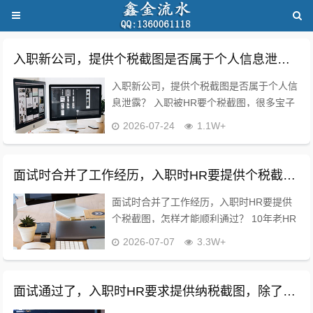
入职新公司，提供个税截图是否属于个人信息泄露？
入职新公司，提供个税截图是否属于个人信
息泄露？ 入职被HR要个税截图，很多宝子
都慌了：这算不算隐私泄露？到底能不能
2026-07-24
1.1W+
给？10年HR老职场人直白说大实话！?‍♀️
先给大家吃颗定心丸：正常入职核验...
面试时合并了工作经历，入职时HR要提供个税截图，怎样才能顺利通过？
面试时合并了工作经历，入职时HR要提供
个税截图，怎样才能顺利通过？ 10年老HR
直白交底！不绕弯！合并工作经历被要个税
2026-07-07
3.3W+
截图，这样100%稳妥入职✨ 很多宝子空窗
期太长、短期频繁跳槽，面试把两段...
面试通过了，入职时HR要求提供纳税截图，除了定薪还有其他意图吗？