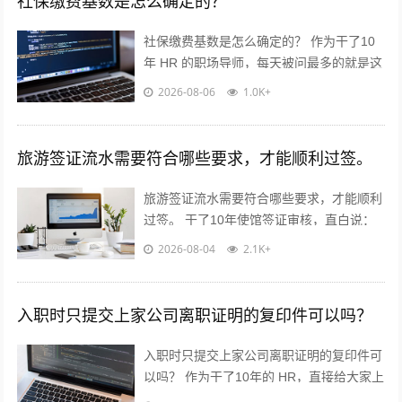
社保缴费基数是怎么确定的？
社保缴费基数是怎么确定的？ 作为干了10
年 HR 的职场导师，每天被问最多的就是这
个问题！今天不讲官话，全是求职者能直接
2026-08-06
1.0K+
用的干货? 核心就一句...
旅游签证流水需要符合哪些要求，才能顺利过签。
旅游签证流水需要符合哪些要求，才能顺利
过签。 干了10年使馆签证审核，直白说：
流水不是看你有多少钱，是看你“能不能正
2026-08-04
2.1K+
经出去旅游，不会黑在当地”！...
入职时只提交上家公司离职证明的复印件可以吗？
入职时只提交上家公司离职证明的复印件可
以吗？ 作为干了10年的 HR，直接给大家上
干货，不绕弯子！ 答案：分情况，但大概