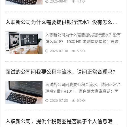
2026-08-01
4.1K+
率可以✅ 重点看这2点...
入职新公司为什么需要提供银行流水？没有怎么解决？
入职新公司为什么需要提供银行流水？没有
怎么解决？ 10年 HR 老炮实话实说：要流
水真不是公司故意刁难你！? 核心就3点：
2026-07-30
5.6K+
✅ 验证薪资真实...
面试的公司问我要公积金流水，请问正常合理吗?
面试的公司问我要公积金流水，请问正常合
理吗? 做HR10年，直白跟大家说真话：面
试要公积金流水，很常见，但不是必须！不
2026-07-28
6.9K+
用慌，也别傻傻直接发过去?...
入职新公司，提供个税截图是否属于个人信息泄露？