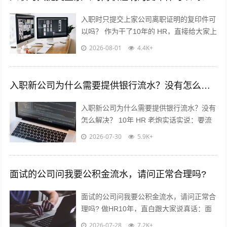
入职时只提交上家公司离职证明的复印件可
以吗？ 作为干了10年的 HR，直接给大家上
干货，不绕弯子！ 答案：分情况，但大概
2026-08-01
4.4K+
率可以✅ 重点看这2点...
入职新公司为什么需要提供银行流水？没有怎么解决？
入职新公司为什么需要提供银行流水？没有
怎么解决？ 10年 HR 老炮实话实说：要流
水真不是公司故意刁难你！? 核心就3点：
2026-07-30
5.9K+
✅ 验证薪资真实...
面试的公司问我要公积金流水，请问正常合理吗?
面试的公司问我要公积金流水，请问正常合
理吗? 做HR10年，直白跟大家说真话：面
试要公积金流水，很常见，但不是必须！不
2026-07-28
7.2K+