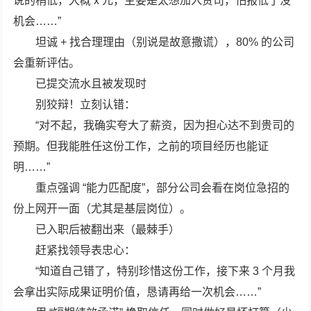
说的稍低，大概 x 元，主要是太想加入贵司，怕报低了没
机会……”
坦诚 + 找合理理由（别说是故意撒谎），80% 的公司
会重新评估。
已提交流水且被发现时
别狡辩！立刻认错：
“对不起，我确实夸大了薪资，因为担心达不到贵司的
预期。但我能胜任这份工作，之前的项目经历也能证
明……”
重点强调 “能力匹配度”，部分公司会看在岗位急招的
份上网开一面（尤其是基层岗位）。
已入职后被翻出来（最棘手）
赶紧找领导表忠心：
“知道自己错了，特别珍惜这份工作，接下来 3 个月我
会拿出实际成果证明价值，恳请再给一次机会……”