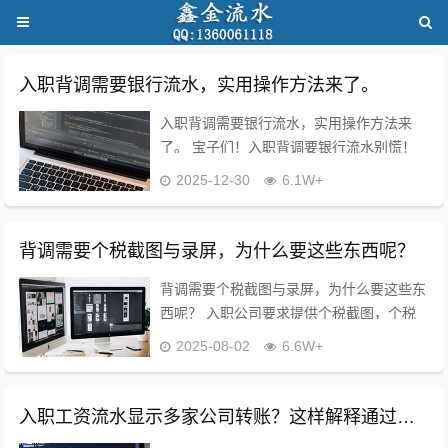
入职背调需要银行流水，实用操作方法来了。
入职背调需要银行流水，实用操作方法来
了。 宝子们！入职背调要银行流水别慌！
作为摸爬滚打10年的HR，直接上干货，3步
2025-12-30
6.1W+
搞定，每步都实用到哭！ ✅ 第一步：明确
要求再准备 先问HR两个关键问题：...
背调需要个税截图与录屏，为什么要这些东西呢？
背调需要个税截图与录屏，为什么要这些东
西呢？ 入职公司要求提供个税截图，个税
录屏，主要基于以下几个方面的原因： 1.验
2025-08-02
6.6W+
证收入情况 2.确保员工收入真实性 3.预防
虚假报税 4.避免税务风...
入职工资流水显示多家公司转账？这样解释通过背调