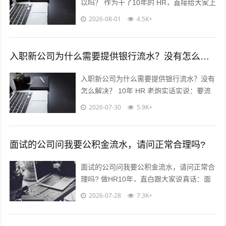
以吗？ 作为干了10年的 HR，直接给大家上
干货，不绕弯子！ 答案：分情况，但大概
2026-08-01
4.5K+
率可以✅ 重点看这2点...
入职新公司为什么需要提供银行流水？没有怎么解决？
入职新公司为什么需要提供银行流水？没有
怎么解决？ 10年 HR 老炮实话实说：要流
水真不是公司故意刁难你！? 核心就3点：
2026-07-30
5.9K+
✅ 验证薪资真实...
面试的公司问我要公积金流水，请问正常合理吗?
面试的公司问我要公积金流水，请问正常合
理吗? 做HR10年，直白跟大家说真话：面
试要公积金流水，很常见，但不是必须！不
2026-07-28
7.3K+
用慌，也别傻傻直接发过去?...