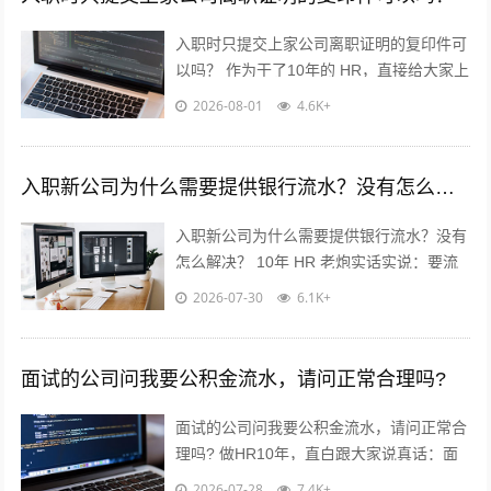
入职时只提交上家公司离职证明的复印件可
以吗？ 作为干了10年的 HR，直接给大家上
干货，不绕弯子！ 答案：分情况，但大概
2026-08-01
4.6K+
率可以✅ 重点看这2点...
入职新公司为什么需要提供银行流水？没有怎么解决？
入职新公司为什么需要提供银行流水？没有
怎么解决？ 10年 HR 老炮实话实说：要流
水真不是公司故意刁难你！? 核心就3点：
2026-07-30
6.1K+
✅ 验证薪资真实...
面试的公司问我要公积金流水，请问正常合理吗?
面试的公司问我要公积金流水，请问正常合
理吗? 做HR10年，直白跟大家说真话：面
试要公积金流水，很常见，但不是必须！不
2026-07-28
7.4K+