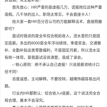
算造假，完全能补救！
首先放心：HR严查的是虚报几万、谎报岗位这种严重
造假。几千块的出入，职场太常见，不会直接卡人！
给大家一套HR百分百认可的万能解释话术，直接照搬
即可?
面试时我说的是全年综合税前收入，流水里的只是固
定底薪。多出的6000是全年浮动绩效、季度奖金、交通餐
补、全勤补贴这类零散福利，不是固定月薪，所以流水没
有统一体现，是我面试没说清楚，造成了误会。
✅核心原则：绝不承认自己虚报！只说是薪资统计口
径不同！
态度诚恳、主动解释，不要狡辩，越掩饰越容易出问
题。
行业内HR都默认：综合收入≠底薪，这个说法完全合
规合理，基本不会深究。