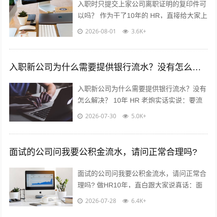
入职时只提交上家公司离职证明的复印件可
以吗？ 作为干了10年的 HR，直接给大家上
干货，不绕弯子！ 答案：分情况，但大概
2026-08-01
3.6K+
率可以✅ 重点看这2点...
入职新公司为什么需要提供银行流水？没有怎么解决？
入职新公司为什么需要提供银行流水？没有
怎么解决？ 10年 HR 老炮实话实说：要流
水真不是公司故意刁难你！? 核心就3点：
2026-07-30
5.0K+
✅ 验证薪资真实...
面试的公司问我要公积金流水，请问正常合理吗?
面试的公司问我要公积金流水，请问正常合
理吗? 做HR10年，直白跟大家说真话：面
试要公积金流水，很常见，但不是必须！不
2026-07-28
6.4K+
用慌，也别傻傻直接发过去?...