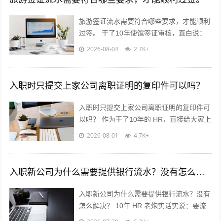
旅游签证流水需要符合哪些要求，才能顺利
过签。 干了10年使馆签证审核，直白说：
流水不是看你有多少钱，是看你“能不能正
2026-08-04
2.7K+
经出去旅游，不会黑在当地”！...
入职时只提交上家公司离职证明的复印件可以吗？
入职时只提交上家公司离职证明的复印件可
以吗？ 作为干了10年的 HR，直接给大家上
干货，不绕弯子！ 答案：分情况，但大概
2026-08-01
4.7K+
率可以✅ 重点看这2点...
入职新公司为什么需要提供银行流水？没有怎么解决？
入职新公司为什么需要提供银行流水？没有
怎么解决？ 10年 HR 老炮实话实说：要流
水真不是公司故意刁难你！? 核心就3点：