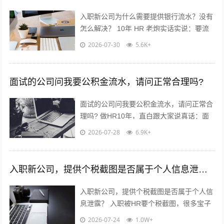
入职新公司为什么需要提供银行流水？没有
怎么解决？ 10年 HR 老炮实话实说：要流
水真不是公司故意刁难你！? 核心就3点：
2026-07-30
5.6K+
✅ 验证薪资真实...
面试的公司问我要公积金流水，请问正常合理吗?
面试的公司问我要公积金流水，请问正常合
理吗? 做HR10年，直白跟大家说真话：面
试要公积金流水，很常见，但不是必须！不
2026-07-28
6.9K+
用慌，也别傻傻直接发过去?...
入职新公司，提供个税截图是否属于个人信息泄露？
入职新公司，提供个税截图是否属于个人信
息泄露？ 入职被HR要个税截图，很多宝子
都慌了：这算不算隐私泄露？到底能不能
2026-07-24
1.0W+