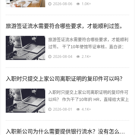
个问题！今天不讲官话，全是求职者能直接
2026-08-06
1.0K+
用的干货? 核心就一句...
旅游签证流水需要符合哪些要求，才能顺利过签。
旅游签证流水需要符合哪些要求，才能顺利
过签。 干了10年使馆签证审核，直白说：
流水不是看你有多少钱，是看你“能不能正
2026-08-04
2.1K+
经出去旅游，不会黑在当地”！...
入职时只提交上家公司离职证明的复印件可以吗？
入职时只提交上家公司离职证明的复印件可
以吗？ 作为干了10年的 HR，直接给大家上
干货，不绕弯子！ 答案：分情况，但大概
2026-08-01
4.1K+
率可以✅ 重点看这2点...
入职新公司为什么需要提供银行流水？没有怎么解决？