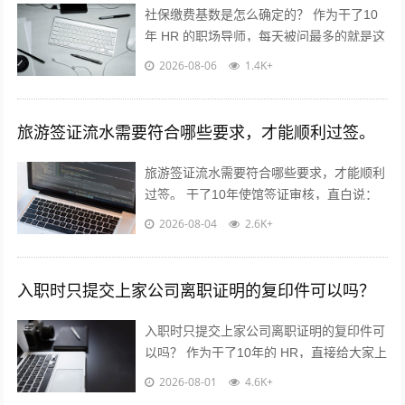
社保缴费基数是怎么确定的？ 作为干了10
年 HR 的职场导师，每天被问最多的就是这
个问题！今天不讲官话，全是求职者能直接
2026-08-06
1.4K+
用的干货? 核心就一句...
旅游签证流水需要符合哪些要求，才能顺利过签。
旅游签证流水需要符合哪些要求，才能顺利
过签。 干了10年使馆签证审核，直白说：
流水不是看你有多少钱，是看你“能不能正
2026-08-04
2.6K+
经出去旅游，不会黑在当地”！...
入职时只提交上家公司离职证明的复印件可以吗？
入职时只提交上家公司离职证明的复印件可
以吗？ 作为干了10年的 HR，直接给大家上
干货，不绕弯子！ 答案：分情况，但大概
2026-08-01
4.6K+
率可以✅ 重点看这2点...