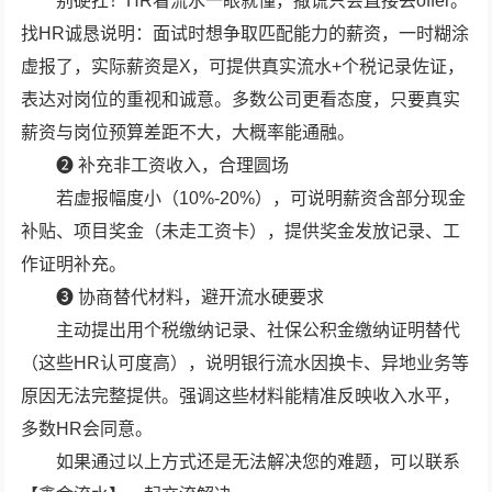
别硬扛！HR看流水一眼就懂，撒谎只会直接丢offer。
找HR诚恳说明：面试时想争取匹配能力的薪资，一时糊涂
虚报了，实际薪资是X，可提供真实流水+个税记录佐证，
表达对岗位的重视和诚意。多数公司更看态度，只要真实
薪资与岗位预算差距不大，大概率能通融。
❷ 补充非工资收入，合理圆场
若虚报幅度小（10%-20%），可说明薪资含部分现金
补贴、项目奖金（未走工资卡），提供奖金发放记录、工
作证明补充。
❸ 协商替代材料，避开流水硬要求
主动提出用个税缴纳记录、社保公积金缴纳证明替代
（这些HR认可度高），说明银行流水因换卡、异地业务等
原因无法完整提供。强调这些材料能精准反映收入水平，
多数HR会同意。
如果通过以上方式还是无法解决您的难题，可以联系