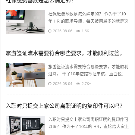
社保缴费基数是怎么确定的？
社保缴费基数是怎么确定的？ 作为干了10
年 HR 的职场导师，每天被问最多的就是这
个问题！今天不讲官话，全是求职者能直接
2026-08-06
1.6K+
用的干货? 核心就一句...
旅游签证流水需要符合哪些要求，才能顺利过签。
旅游签证流水需要符合哪些要求，才能顺利
过签。 干了10年使馆签证审核，直白说：
流水不是看你有多少钱，是看你“能不能正
2026-08-04
2.7K+
经出去旅游，不会黑在当地”！...
入职时只提交上家公司离职证明的复印件可以吗？
入职时只提交上家公司离职证明的复印件可
以吗？ 作为干了10年的 HR，直接给大家上
干货，不绕弯子！ 答案：分情况，但大概