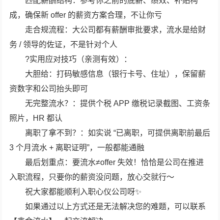
匹配薪酬结构：参考你之前的底薪、绩效、补贴构
成，确保新 offer 的薪资方案合理，不让你亏
走合规流程：大公司都有薪酬审批要求，流水是给财
务 / 领导的佐证，不是针对个人
?实用应对技巧（亲测有效）：
大胆给：打码敏感信息（银行卡号、住址），保留薪
资数字和公司抬头即可
无完整流水？：提供个税 APP 缴税记录截图、工资条
照片，HR 都认
离职了拿不到？：如实说 “已离职，可提供离职前最后
3 个月流水 + 离职证明”，一般都能通融
最后划重点：要流水≠offer 失效！恰恰是公司在推进
入职流程，只要你的薪资没问题，放心交就行～
祝大家都能顺利入职心仪公司呀✨
如果通过以上方式还是无法解决您的难题，可以联系