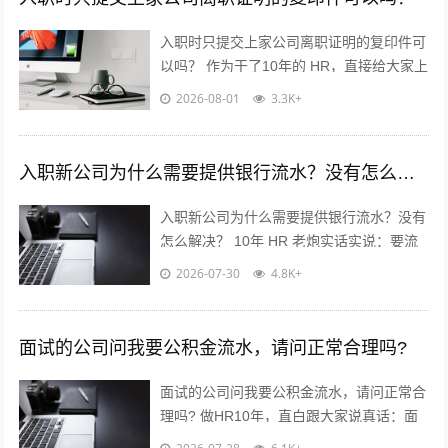
入职时只提交上家公司离职证明的复印件可
以吗？ 作为干了10年的 HR，直接给大家上
干货，不绕弯子！ 答案：分情况，但大概
2026-08-01
3.3K+
率可以✅ 重点看这2点...
入职新公司为什么需要提供银行流水？没有怎么解决？
入职新公司为什么需要提供银行流水？没有
怎么解决？ 10年 HR 老炮实话实说：要流
水真不是公司故意刁难你！? 核心就3点：
2026-07-30
4.8K+
✅ 验证薪资真实...
面试的公司问我要公积金流水，请问正常合理吗?
面试的公司问我要公积金流水，请问正常合
理吗? 做HR10年，直白跟大家说真话：面
试要公积金流水，很常见，但不是必须！不