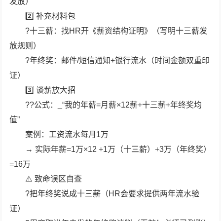
发放）
2️⃣ 补充材料包
?十三薪：找HR开《薪资结构证明》（写明十三薪发
放规则）
?年终奖：邮件/短信通知+银行流水（时间金额双重印
证）
3️⃣ 谈薪放大招
??公式：_“我的年薪=月薪×12薪+十三薪+年终奖均
值”
案例：工资流水每月1万
→ 实际年薪=1万×12 +1万（十三薪）+3万（年终奖）
=16万
⚠️ 致命误区自查
?把年终奖说成十三薪（HR会要求提供两年流水验
证）