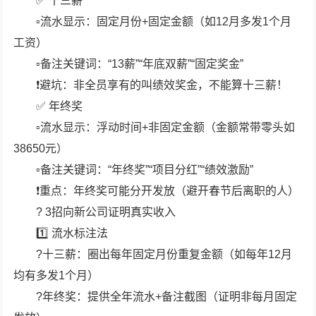
✅ 十三薪
▫️流水显示：固定月份+固定金额（如12月多发1个月
工资）
▫️备注关键词：“13薪”“年底双薪”“固定奖金”
❗️避坑：非全员享有的叫绩效奖金，不能算十三薪！
✅ 年终奖
▫️流水显示：浮动时间+非固定金额（金额常带零头如
38650元）
▫️备注关键词：“年终奖”“项目分红”“绩效激励”
❗️重点：年终奖可能分开发放（避开春节后离职的人）
? 3招向新公司证明真实收入
1️⃣ 流水标注法
?十三薪：圈出每年固定月份重复金额（如每年12月
均有多发1个月）
?年终奖：提供全年流水+备注截图（证明非每月固定