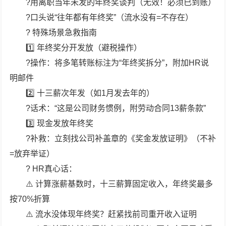
?用离职当年未发的年终奖谈判（无效！必须已到账）
?口头说“往年都有年终奖”（流水没有=不存在）
? 特殊场景急救指南
1️⃣ 年终奖分开发放（避税操作）
?操作：将多笔转账标注为“年终奖拆分”，附加HR说
明邮件
2️⃣ 十三薪次年发（如1月发去年的）
?话术：“这是公司财务惯例，附劳动合同13薪条款”
3️⃣ 现金发放年终奖
?补救：立刻找公司补盖章的《奖金发放证明》（不补
=放弃举证）
? HR真心话：
⚠️ 计算涨薪基数时，十三薪算固定收入，年终奖最多
按70%折算
⚠️ 流水没体现年终奖？赶紧找前司重开收入证明