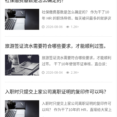
社保缴费基数是怎么确定的？
社保缴费基数是怎么确定的？ 作为干了10
年 HR 的职场导师，每天被问最多的就是这
个问题！今天不讲官话，全是求职者能直接
2026-08-06
1.2K+
用的干货? 核心就一句...
旅游签证流水需要符合哪些要求，才能顺利过签。
旅游签证流水需要符合哪些要求，才能顺利
过签。 干了10年使馆签证审核，直白说：
流水不是看你有多少钱，是看你“能不能正
2026-08-04
2.3K+
经出去旅游，不会黑在当地”！...
入职时只提交上家公司离职证明的复印件可以吗？
入职时只提交上家公司离职证明的复印件可
以吗？ 作为干了10年的 HR，直接给大家上
干货，不绕弯子！ 答案：分情况，但大概