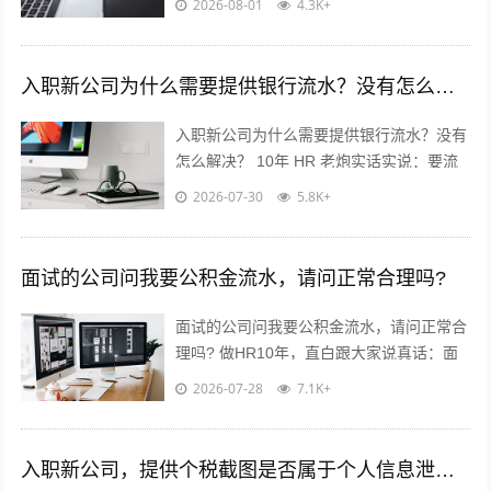
2026-08-01
4.3K+
率可以✅ 重点看这2点...
入职新公司为什么需要提供银行流水？没有怎么解决？
入职新公司为什么需要提供银行流水？没有
怎么解决？ 10年 HR 老炮实话实说：要流
水真不是公司故意刁难你！? 核心就3点：
2026-07-30
5.8K+
✅ 验证薪资真实...
面试的公司问我要公积金流水，请问正常合理吗?
面试的公司问我要公积金流水，请问正常合
理吗? 做HR10年，直白跟大家说真话：面
试要公积金流水，很常见，但不是必须！不
2026-07-28
7.1K+
用慌，也别傻傻直接发过去?...
入职新公司，提供个税截图是否属于个人信息泄露？