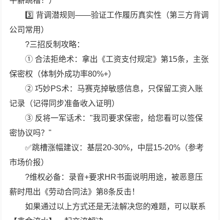
平薪跳槽！）
3️⃣ 背调潜规则——验证工作履历真实性（第三方背调
公司常用）
?三招反制攻略：
① 合法拒绝术：拿出《工资支付规定》第15条，主张
保密权（体制外成功率80%+）
② 巧妙PS术：马赛克掉敏感信息，只保留工资入账
记录（记得同步准备收入证明）
③ 反将一军话术："我司要求保密，给您看可以签保
密协议吗？"
✅跳槽涨幅建议：基层20-30%，中层15-20%（参考
市场价报）
?维权必备：录音+要求HR书面说明用途，被恶意压
薪时甩出《劳动合同法》第8条反击！
如果通过以上方式还是无法解决您的难题，可以联系