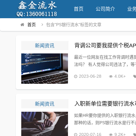
首页
公司简介
业
首页
包含"PS银行流水"标签的文章
新闻资讯
背调公司要我提供个税A
最近一位网友在找工作背调时遇
法吗？ 有人觉得公司违法了，等于
2023-06-28
4.0K+
新闻资讯
入职新单位需要银行流水
如果HR要你提供的入职银行流水
那种的话，则PS银行流水是行不
2020-07-16
9.2K+