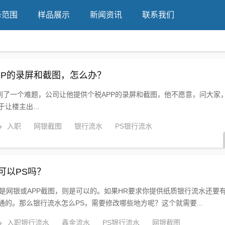
务范围
样品展示
新闻资讯
联系我们
PP的录屏和截图，怎么办？
到了一个难题，公司让他提供个税APP的录屏和截图，他不愿意，问大家
让楼主出...
入职
网银截图
银行流水
PS银行流水
可以PS吗？
是网银或APP截图，则是可以的。如果HR要求你提供纸质银行流水还要
通的。那么银行流水怎么PS，需要修改哪些地方呢？这个就需要...
入职银行流水
鑫金流水
PS银行流水
网银截图