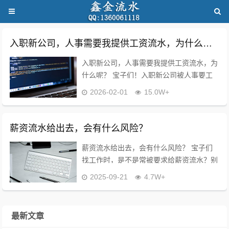
入职新公司，人事需要我提供工资流水，为什么呢？
入职新公司，人事需要我提供工资流水，为
什么呢？ 宝子们！入职新公司被人事要工
资流水，是不是瞬间慌了?？怕泄露隐私、
2026-02-01
15.0W+
怕被坑？ 作为做了10年HR的老油条，今天
直白说透，全是干货，看完不慌不踩坑！...
薪资流水给出去，会有什么风险？
薪资流水给出去，会有什么风险？ 宝子们
找工作时，是不是常被要求给薪资流水？别
傻乎乎直接发！这 3 个坑一定要避开！ ❌
2025-09-21
4.7W+
被压薪没商量 HR 拿到你上家薪资，会按
“只高一点点” 定薪。比如你...
最新文章